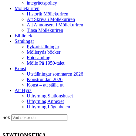
integritetspolicy
Möllekuriren
Historik Möllekuriren
Att Skriva i Möllekuriren
Att Annonsera i Möllekuriren
Tipsa Möllekuriren
Bibliotek
Samlingar
Pyk-utställningar
Mölleryds böcker
Fotosamling
Mölle På 1950-talet
Konst
Utställningar sommaren 2026
Konstrundan 2026
Konst – att ställa ut
Att Hyra
Uthyrning Stationshuset
Uthyrning Annexet
Uthyrning Lägenheten
Sök
STATIONSFIKA