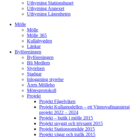
Uthyrning Stationshuset
Uthyrning Annexet
Uthyrning Lägenheten
Mölle
Mölle
Mölle 365
Kullabygden
Länkar
Byföreningen
Byföreningen
Bli Medlem
Styrelsen
Stadgar
Inloggning styrelse
Årets Möllebo
Mötesprotokoll
Projekt
Projekt Fågelviken
Projekt Kullamodellen – ett Vinnovafinansierat
projekt 2022 – 2024
Projekt – butik i mölle 2015
Projekt snyggt och trivsamt 2015
Projekt Stationsområde 2015
Projekt vägar och trafik 2015