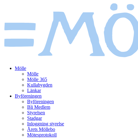
Mölle
Mölle
Mölle 365
Kullabygden
Länkar
Byföreningen
Byföreningen
Bli Medlem
Styrelsen
Stadgar
Inloggning styrelse
Årets Möllebo
Mötesprotokoll